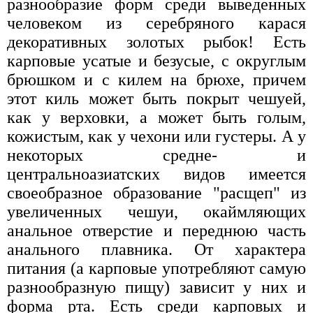
разнообразие форм среди выведенных
человеком из серебряного карася
декоративных золотых рыбок! Есть
карповые усатые и безусые, с округлым
брюшком и с килем на брюхе, причем
этот киль может быть покрыт чешуей,
как у верховки, а может быть голым,
кожистым, как у чехони или густеры. А у
некоторых средне- и
центральноазиатских видов имеется
своеобразное образование "расщеп" из
увеличенных чешуи, окаймляющих
анальное отверстие и переднюю часть
анального плавника. От характера
питания (а карповые употребляют самую
разнообразную пищу) зависит у них и
форма рта. Есть среди карповых и