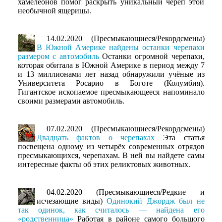
хамелеонов помог раскрыть уникальный череп этой
необычной ящерицы.
14.02.2020 (Пресмыкающиеся/Рекордсмены)
В Южной Америке найдены останки черепахи
размером с автомобиль
Останки огромной черепахи,
которая обитала в Южной Америке в период между 7
и 13 миллионами лет назад обнаружили учёные из
Университета Росарио в Боготе (Колумбия).
Гигантское ископаемое пресмыкающееся напоминало
своими размерами автомобиль.
07.02.2020 (Пресмыкающиеся/Рекордсмены)
Двадцать фактов о черепахах
Эта статья
посвещена одному из четырёх современных отрядов
пресмыкающихся, черепахам. В ней вы найдете самы
интересные факты об этих реликтовых животных.
04.02.2020 (Пресмыкающиеся/Редкие и
исчезающие виды)
Одинокий Джордж был не
так одинок, как считалось — найдена его
«родственница»
Работая в районе самого большого