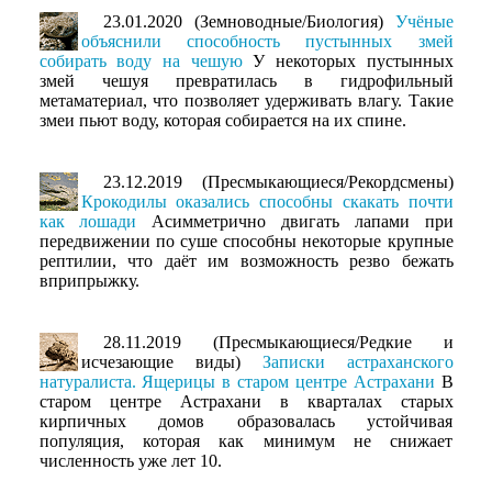
23.01.2020 (Земноводные/Биология)
Учёные
объяснили способность пустынных змей
собирать воду на чешую
У некоторых пустынных
змей чешуя превратилась в гидрофильный
метаматериал, что позволяет удерживать влагу. Такие
змеи пьют воду, которая собирается на их спине.
23.12.2019 (Пресмыкающиеся/Рекордсмены)
Крокодилы оказались способны скакать почти
как лошади
Асимметрично двигать лапами при
передвижении по суше способны некоторые крупные
рептилии, что даёт им возможность резво бежать
вприпрыжку.
28.11.2019 (Пресмыкающиеся/Редкие и
исчезающие виды)
Записки астраханского
натуралиста. Ящерицы в старом центре Астрахани
В
старом центре Астрахани в кварталах старых
кирпичных домов образовалась устойчивая
популяция, которая как минимум не снижает
численность уже лет 10.