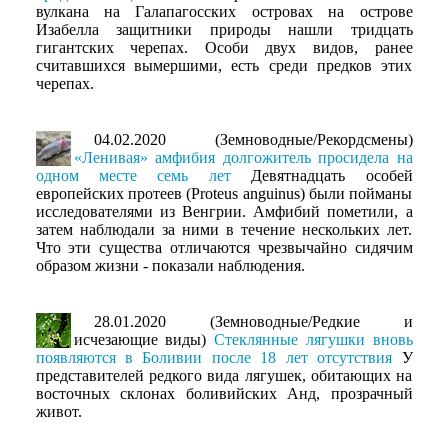
вулкана на Галапагосских островах на острове
Изабелла защитники природы нашли тридцать
гигантских черепах. Особи двух видов, ранее
считавшихся вымершими, есть среди предков этих
черепах.
04.02.2020 (Земноводные/Рекордсмены)
«Ленивая» амфибия долгожитель просидела на
одном месте семь лет
Девятнадцать особей
европейских протеев (Proteus anguinus) были пойманы
исследователями из Венгрии. Амфибий пометили, а
затем наблюдали за ними в течение нескольких лет.
Что эти существа отличаются чрезвычайно сидячим
образом жизни - показали наблюдения.
28.01.2020 (Земноводные/Редкие и
исчезающие виды)
Стеклянные лягушки вновь
появляются в Боливии после 18 лет отсутствия
У
представителей редкого вида лягушек, обитающих на
восточных склонах боливийских Анд, прозрачный
живот.