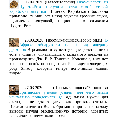
08.04.2020 (Палеонтология)
Окаменелость из
Пуэрто-Рико получила титул самой старой
карибской лягушки
В лесах Карибского бассейна
примерно 29 млн лет назад звучали громкие звуки,
издаваемые лягушкой, национальным символом
Пуэрто-Рико.
28.03.2020 (Пресмыкающиеся/Новые виды)
В
Африке обнаружили новый вид ящериц-
драконов
В реальности существующие родственники
есть у Смауга, огнедышащего крылатого дракона из
произведений Дж. Р. Р. Толкина. Конечно у них нет
крыльев и огнём они не дышат. Речь идет о ящерицах
рода Smaug, который теперь пополнился новым
видом.
27.03.2020 (Пресмыкающиеся/Эволюция)
Британские ученые узнали, для чего змеям
изначально понадобился яд
Яд змеям нужен для
охоты, а не для защиты, как принято считать.
Исследователи из Великобритании пришли к такому
выводу, изучая эволюционную историю ядовитых
чешуйчатых пресмыкающихся.