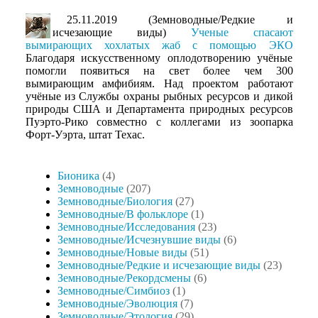
25.11.2019 (Земноводные/Редкие и
исчезающие виды)
Ученые спасают
вымирающих хохлатых жаб с помощью ЭКО
Благодаря искусственному оплодотворению учёные
помогли появиться на свет более чем 300
вымирающим амфибиям. Над проектом работают
учёные из Службы охраны рыбных ресурсов и дикой
природы США и Департамента природных ресурсов
Пуэрто-Рико совместно с коллегами из зоопарка
Форт-Уэрта, штат Техас.
Бионика
(4)
Земноводные
(207)
Земноводные/Биология
(27)
Земноводные/В фольклоре
(1)
Земноводные/Исследования
(23)
Земноводные/Исчезнувшие виды
(6)
Земноводные/Новые виды
(51)
Земноводные/Редкие и исчезающие виды
(23)
Земноводные/Рекордсмены
(6)
Земноводные/Симбиоз
(1)
Земноводные/Эволюция
(7)
Земноводные/Этология
(29)