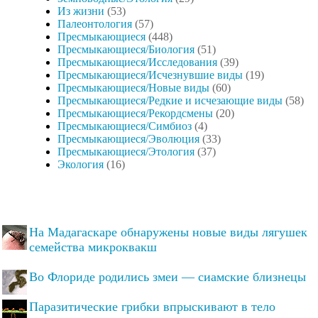
Из жизни
(53)
Палеонтология
(57)
Пресмыкающиеся
(448)
Пресмыкающиеся/Биология
(51)
Пресмыкающиеся/Исследования
(39)
Пресмыкающиеся/Исчезнувшие виды
(19)
Пресмыкающиеся/Новые виды
(60)
Пресмыкающиеся/Редкие и исчезающие виды
(58)
Пресмыкающиеся/Рекордсмены
(20)
Пресмыкающиеся/Симбиоз
(4)
Пресмыкающиеся/Эволюция
(33)
Пресмыкающиеся/Этология
(37)
Экология
(16)
На Мадагаскаре обнаружены новые виды лягушек
семейства микроквакш
Во Флориде родились змеи — сиамские близнецы
Паразитические грибки впрыскивают в тело