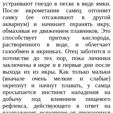
устраивают гнездо в песке в виде ямки.
После икрометания самец отгоняет
самку (ее отсаживают в другой
аквариум) и начинает охранять икру,
обмахивая ее движением плавников. Это
способствует притоку кислорода,
растворенного в воде, и облегчает
газообмен в икринках. Отец заботится о
потомстве до тех пор, пока личинки
заключены в икре и в первые дни после
выхода их из икры. Как только мальки
(вначале очень мелкие и слабые)
окрепнут и начнут плавать, у самца
просыпается инстинкт нападения на
добычу под влиянием пищевого
рефлекса, действующего в ответ на
раздражения, исходящие от движущихся