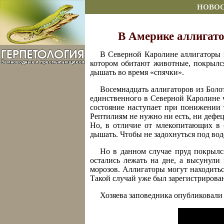
НОВО
В Америке аллигато
В Северной Каролине аллигаторы 
котором обитают животные, покрылс
дышать во время «спячки».
Восемнадцать аллигаторов из Болот
единственного в Северной Каролине 
состояние наступает при понижении 
Рептилиям не нужно ни есть, ни дефе
Но, в отличие от млекопитающих в с
дышать. Чтобы не задохнуться под во
Но в данном случае пруд покрылс
остались лежать на дне, а высунули
морозов. Аллигаторы могут находитьс
Такой случай уже был зарегистрирова
Хозяева заповедника опубликовали 