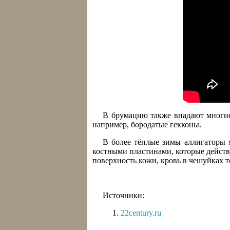
В брумацию также впадают многие
например, бородатые гекконы.
В более тёплые зимы аллигаторы м
костными пластинами, которые действу
поверхность кожи, кровь в чешуйках то
Источники:
22century.ru