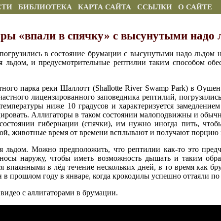
СТИ
БИБЛИОТЕКА
КАРТА САЙТА
ССЫЛКИ
О САЙТЕ
ры «впали в спячку» с высунутыми надо 
погрузились в состояние брумации с высунутыми надо льдом н
я льдом, и предусмотрительные рептилии таким способом обе
ного парка реки Шаллотт (Shallotte River Swamp Park) в Оушен 
частного лицензированного заповедника рептилий, погрузились
температуры ниже 10 градусов и характеризуется замедлением
цировать. Аллигаторы в таком состоянии малоподвижны и обычн
остоянии гибернации (спячки), им нужно иногда пить, чтобы
дой, животные время от времени всплывают и получают порцию 
я льдом. Можно предположить, что рептилии как-то это предч
 носы наружу, чтобы иметь возможность дышать и таким обра
я впаянными в лёд течение нескольких дней, в то время как б
н в прошлом году в январе, когда крокодилы успешно оттаяли по
видео с аллигаторами в брумации.