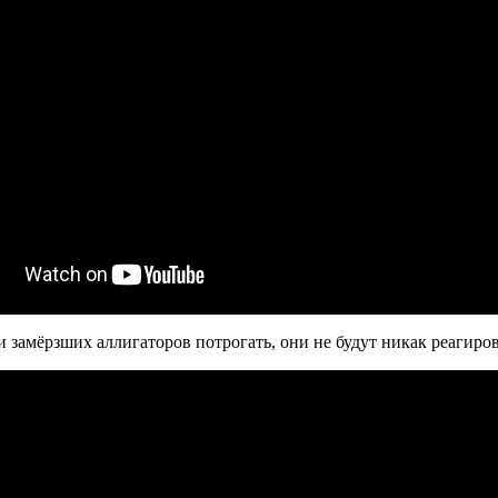
и замёрзших аллигаторов потрогать, они не будут никак реагиров