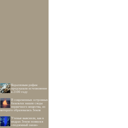
Коралловым рифам
предсказали исчезновение
к 2100 году
В современных островных
базальтах нашли следы
первичного вещества, из
которого образовалась Земля
Ученые выяснили, как в
недрах Земли появился
«подземный океан»