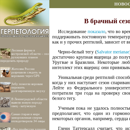
НОВО
В брачный сез
Исследование
показало
, что во в
поддерживать постоянную температур
как и у прочих рептилий, зависит от 
Лосиная ферма в
Черно-белый тегу (
Salvator merianae
костромской области – эхо
достаточно крупная ящерица до полу
рухнувших планов
переделать природу
Уругвае и Бразилии. Некоторые лю
интеллект этих ящериц: они привязыв
Жителям России
разрешили следить за
коровами через GPS
Уникальная среди рептилий способн
когда у них наступает сезон спарива
Зебу помогли коровам
Лейте из Федерального университет
пережить
долговременную засуху
потратили три года на проверку сво
белого тегу.
В Ленинградской области
вывели новую породу
овец - катумскую
Ученым пока не удалось полность
предполагают, что один из гормон
Самая старая в мире
замороженная сперма
некоторых органов, например, сердца 
оплодотворила 34 овцы
Гленн Таттерсалл считает, что 
«Все профессии хороши,