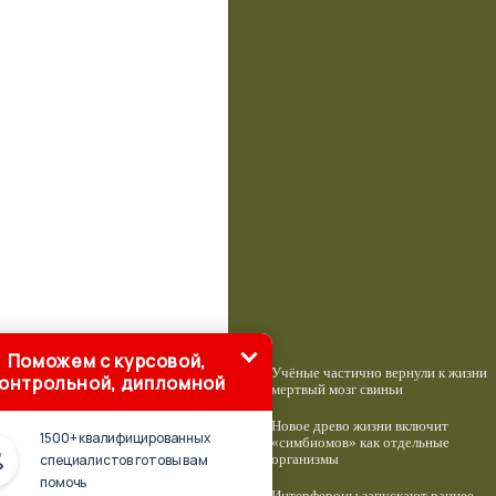
Поможем с курсовой,
Учёные частично вернули к жизни
онтрольной, дипломной
мертвый мозг свиньи
Новое древо жизни включит
1500+ квалифицированных
«симбиомов» как отдельные
специалистов готовы вам
организмы
помочь