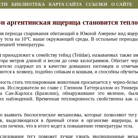
СТИ
БИБЛИОТЕКА
КАРТА САЙТА
ССЫЛКИ
О САЙТЕ
он аргентинская ящерица становится тепл
ремя периода спаривания обитающий в Южной Америке вид ящер
у тела на 10°C выше окружающей среды. В остальные периоды
внешней температуры.
) принадлежит к семейству тейид (Teiidae), называемых также 
тора метров длиной и весом до семи килограммов. Обитает чер
бители содержат их в качестве домашних питомцев и отмеч
аются к хозяину, подобно собакам и кошкам, и способны обучит
ость стать теплокровным животным просыпается у черно-белых 
ния. Исследователи во главе с Гленном Таттерсаллом из Универ
а Сан-Карлоса (Бразилии), обнаружившие это явление, был
их наблюдений. Временная теплокровность свойственна как с
ю выявить биологические механизмы, которые позволяют тегу 
ов, выделяющихся в брачный сезон в организме ящерицы, в
или печени, что в итоге ведет к повышению температуры тела.
исследование тегу поможет лучше узнать эволюционные мех