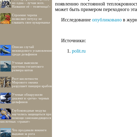
но одна – лучше всех.
появлению постоянной теплокровност
Название её – телятница!»
может быть примером переходного эта
Строение черепа
позволяет петуху не
Исследование
опубликовано
в журн
слышать свое кукареканье
Источники:
Описан случай
polit.ru
межвидового усыновления
среди дельфинов
Ученые выяснили
причины гигантского
размера китов
Рост кислотности
Мирового океана
разрушает панцири крабов
Ученые обнаружили
диалект в «речи» черных
дельфинов
Глубоководные медузы
научились защищаться при
помощи самонаводящихся
кислотных «гранат»
Что продавали викинги
выдавая за рога