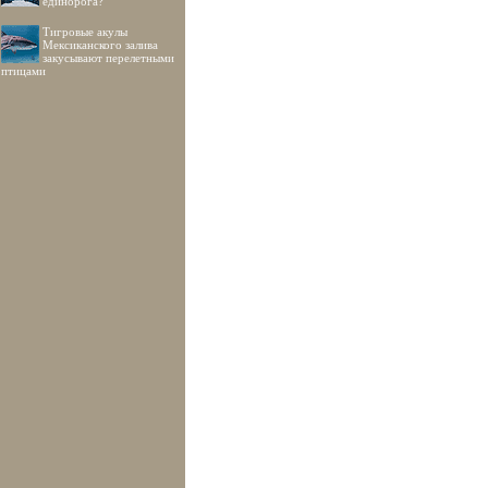
единорога?
Тигровые акулы
Мексиканского залива
закусывают перелетными
птицами