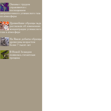
Океаны с трудом
справляются с
поглощением
антропогенного углекислого газа
из атмосферы
Древнейшие образцы льда
рассказали об изменениях
концентрации углекислого
газа в атмосфере
На Ямале добыты образцы
древесины возрастом
более 7 тысяч лет
В Новой Зеландии
появилась гигантская
трещина