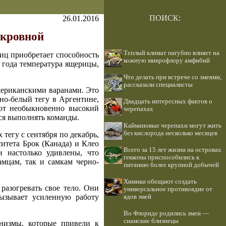
ПОИСК:
26.01.2016
окровной
Теплый климат пагубно влияет на
иц приобретает способность
кожную микрофлору амфибий
 года температура ящерицы,
Что делать при встрече со змеями,
рассказали специалисты
американскими варанами. Это
но-белый тегу в Аргентине,
Двадцать интересных фактов о
ают необыкновенно высокий
черепахах
ься выполнять команды.
Каймановые черепахи могут жить
без кислорода несколько месяцев
тегу с сентября по декабрь,
ситета Брок (Канада) и Клео
Всего за 15 лет жизни на островах
и настолько удивлены, что
гекконы приспособились к
амцам, так и самкам черно-
питанию более крупной добычей
Химики обещают создать
разогревать свое тело. Они
универсальное противоядие от
ызывает усиленную работу
ядов змей
Во Флориде родились змеи —
сиамские близнецы
анизмы, которые привели к