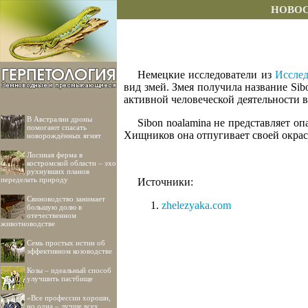
НОВО
Немецкие исследователи из
Исслед
вид змей. Змея получила название Sib
активной человеческой деятельности 
В Австралии дроны
Sibon noalamina не представляет оп
помогают спасать
Хищников она отпугивает своей окрас
новорождённых ягнят
Лосиная ферма в
костромской области – эхо
рухнувших планов
переделать природу
Источники:
Свиноводство занимает
zhelezyaka.com
большую долю в
отечественном
животноводстве
Семь простых истин об
эффективном козоводстве
Козы – идеальный способ
улучшить пастбище
«Все профессии хороши,
но одна – лучше всех.