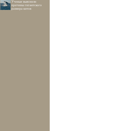
Ученые выяснили
причины гигантского
размера китов