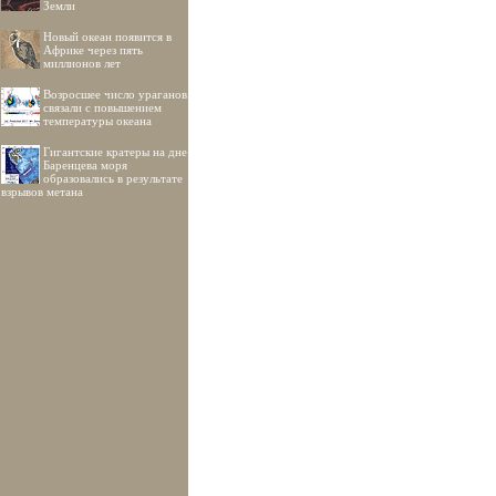
Земли
Новый океан появится в
Африке через пять
миллионов лет
Возросшее число ураганов
связали с повышением
температуры океана
Гигантские кратеры на дне
Баренцева моря
образовались в результате
взрывов метана