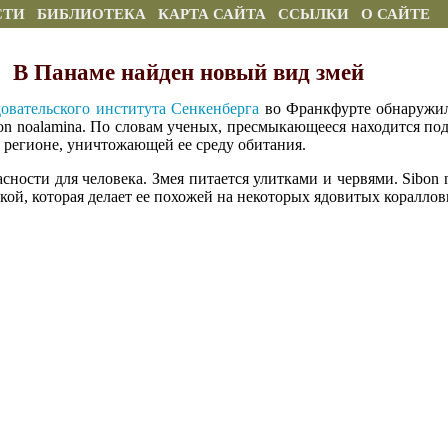
СТИ
БИБЛИОТЕКА
КАРТА САЙТА
ССЫЛКИ
О САЙТЕ
В Панаме найден новый вид змей
овательского института Сенкенберга
во Франкфурте обнаружил
on noalamina. По словам ученых, пресмыкающееся находится под
в регионе, уничтожающей ее среду обитания.
асности для человека. Змея питается улитками и червями. Sibon n
кой, которая делает ее похожей на некоторых ядовитых кораллов