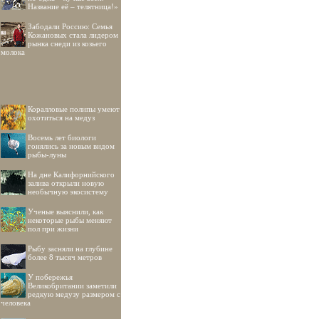
Название её – телятница!»
Забодали Россию: Семья
Кожановых стала лидером
рынка снеди из козьего
молока
Коралловые полипы умеют
охотиться на медуз
Восемь лет биологи
гонялись за новым видом
рыбы-луны
На дне Калифорнийского
залива открыли новую
необычную экосистему
Ученые выяснили, как
некоторые рыбы меняют
пол при жизни
Рыбу засняли на глубине
более 8 тысяч метров
У побережья
Великобритании заметили
редкую медузу размером с
человека