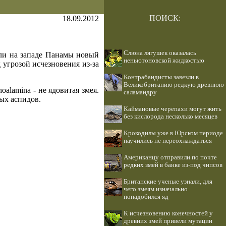
ПОИСК:
18.09.2012
Слюна лягушек оказалась
и на западе Панамы новый
неньютоновской жидкостью
 угрозой исчезновения из-за
Контрабандисты завезли в
Великобританию редкую древнюю
oalamina - не ядовитая змея.
саламандру
ых аспидов.
Каймановые черепахи могут жить
без кислорода несколько месяцев
Крокодилы уже в Юрском периоде
научились не переохлаждаться
Американцу отправили по почте
редких змей в банке из-под чипсов
Британские ученые узнали, для
чего змеям изначально
понадобился яд
К исчезновению конечностей у
древних змей привели мутации