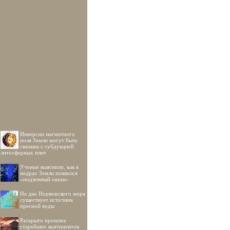
Инверсии магнитного
поля Земли могут быть
связаны с субдукцией
литосферных плит
Ученые выяснили, как в
недрах Земли появился
«подземный океан»
На дне Норвежского моря
существует источник
пресной воды
Раскрыто прошлое
старейших континентов