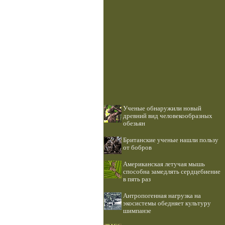
Ученые обнаружили новый
древний вид человекообразных
обезьян
Британские ученые нашли пользу
от бобров
Американская летучая мышь
способна замедлять сердцебиение
в пять раз
Антропогенная нагрузка на
экосистемы обедняет культуру
шимпанзе