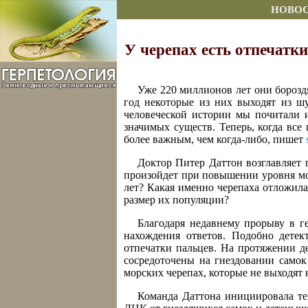
НОВО
У черепах есть отпечатк
Уже 220 миллионов лет они борозд
год некоторые из них выходят из ш
человеческой истории мы почитали и
значимых существ. Теперь, когда все
более важным, чем когда-либо, пишет
Доктор Питер Даттон возглавляет 
произойдет при повышении уровня мо
лет? Какая именно черепаха отложила
размер их популяции?
Благодаря недавнему прорыву в г
нахождения ответов. Подобно детект
отпечатки пальцев. На протяжении д
сосредоточены на гнездовании самок
морских черепах, которые не выходят 
Команда Даттона инициировала т