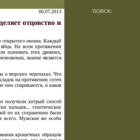
ПОИСК:
06.07.2013
деляет отцовство и
о открытого океана. Каждый
 яйца. На всем протяжении
али понимать этих древних,
езновения, знание является
ы о морских черепахах. Что
кладок на протяжении сотен
не они спариваются, и каков
еги получили хитрый способ
и пальцев... генетические
лий по их сохранению были
е всего. Мужские же особи
ования крошечных образцов