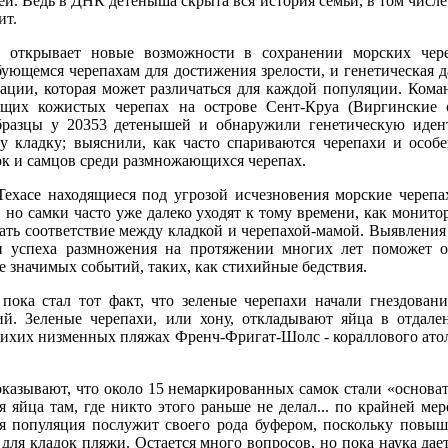
. Ведь в ДНК детеныша скрыта вся история семьи, в том числе: к
ит.
 открывает новые возможности в сохранении морских чере
бующемся черепахам для достижения зрелости, и генетическая 
ации, которая может различаться для каждой популяции. Коман
ющих кожистых черепах на острове Сент-Круа (Виргинские 
бразцы у 20353 детенышей и обнаружили генетическую идент
у кладку; выяснили, как часто спариваются черепахи и особ
к и самцов среди размножающихся черепах.
Техасе находящиеся под угрозой исчезновения морские черепа
 но самки часто уже далеко уходят к тому времени, как монито
ать соответствие между кладкой и черепахой-мамой. Выявления 
 и успеха размножения на протяжении многих лет поможет 
е значимых событий, таких, как стихийные бедствия.
пока стал тот факт, что зеленые черепахи начали гнездован
й. Зеленые черепахи, или хону, откладывают яйца в отдален
 тихих низменных пляжах Френч-Фригат-Шолс - кораллового ато
оказывают, что около 15 немаркированных самок стали «основа
 яйца там, где никто этого раньше не делал... по крайней мер
я популяция послужит своего рода буфером, поскольку повыш
ля кладок пляжи. Остается много вопросов, но пока наука дает