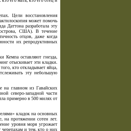
то его мать, кто его отец и
пах. Цели восстановления
дактилоскопия может помочь
да Даттона разработала эту
острова, США). В течение
ичность отцов, даже когда
енности их репродуктивных
хи Кемпа оставляют гнезда,
ринг отыскивает эти кладки.
того, кто откладывает яйца,
отслеживать эту небольшую
ие на главном из Гавайских
ной северо-западной части
лла примерно в 500 милях от
телями» кладок на основных
е, на протяжении сотен лет.
ение уровня моря угрожает
 черепахам и тем, кто о них