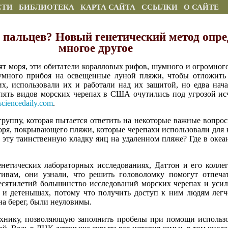
СТИ
БИБЛИОТЕКА
КАРТА САЙТА
ССЫЛКИ
О САЙТЕ
и пальцев? Новый генетический метод опре
многое другое
ят моря, эти обитатели коралловых рифов, шумного и огромног
умного прибоя на освещенные луной пляжи, чтобы отложить
х, использовали их и работали над их защитой, но едва нач
 пять видов морских черепах в США очутились под угрозой исч
sciencedaily.com
.
группу, которая пытается ответить на некоторые важные вопрос
ря, покрывающего пляжи, которые черепахи использовали для 
 эту таинственную кладку яиц на удаленном пляже? Где в океа
енетических лабораторных исследованиях, Даттон и его колл
ивам, они узнали, что решить головоломку помогут отпечатк
есятилетий большинство исследований морских черепах и уси
 и детенышах, потому что получить доступ к ним людям легч
на берег, были неуловимы.
ехнику, позволяющую заполнить пробелы при помощи использ