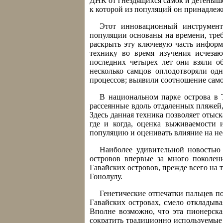
ДНК от гнездящихся самок и детенышей
к которой из популяций он принадлеж
Этот инновационный инструмент
популяции основаны на времени, тре
раскрыть эту ключевую часть информ
технику во время изучения исчеза
последних четырех лет они взяли о
несколько самцов оплодотворяли одн
процессов; выявили соотношение само
В национальном парке острова в 
рассеянные вдоль отдаленных пляжей,
Здесь данная техника позволяет отыск
где и когда, оценка выживаемости
популяцию и оценивать влияние на не
Наиболее удивительной новостью 
островов впервые за много поколени
Гавайских островов, прежде всего на
Гонолулу.
Генетические отпечатки пальцев п
Гавайских островах, смело откладывая
Вполне возможно, что эта пионерска
сократить традиционно используемые д