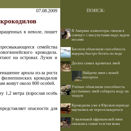
ПОИСК:
07.08.2009
 крокодилов
В Америке аллигаторы «впали в
ыращенных в неволе, пишет
спячку» с высунутыми надо льдом
носами
пресмыкающееся семейства
Биологи объяснили способность
вогвинейского крокодила.
ящериц быстро бегать по воде
итают на островах Лузон и
Десять самых ядовитых змей
ньшение ареала из-за роста
Найдена змея с кожей
носорога
а филиппинских крокодилов
ам живут около 800 особей.
Учёные объяснили способность
пустынных змей собирать воду на
 1,2 метра (взрослая особь
чешую
Крокодилы уже в Юрском периоде
редставляет опасности для
научились не переохлаждаться
У маленькой африканской змеи
оказалась самая толстая кожа