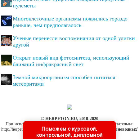
пулеметы
Многоклеточные организмы появились гораздо
раньше, чем предполагалось
Ученые перенесли воспоминания от одной улитки
другой
Открыт новый вид фотосинтеза, использующий
ближний инфракрасный свет
Земной микроорганизм способен питаться
метеоритами
© HERPETON.RU, 2010-2020
При использовании материалов сайта активная ссылка обязательна:
Поможем с курсовой,
http://herpeton.ru/ '
Герпетология - о пресмыкающихся и земноводных
'
контрольной, дипломной