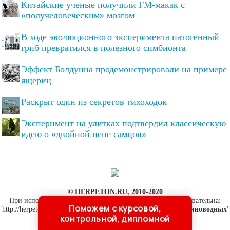
Китайские ученые получили ГМ-макак с
«получеловеческим» мозгом
В ходе эволюционного эксперимента патогенный
гриб превратился в полезного симбионта
Эффект Болдуина продемонстрировали на примере
ящериц
Раскрыт один из секретов тихоходок
Эксперимент на улитках подтвердил классическую
идею о «двойной цене самцов»
© HERPETON.RU, 2010-2020
При использовании материалов сайта активная ссылка обязательна:
Поможем с курсовой,
http://herpeton.ru/ '
Герпетология - о пресмыкающихся и земноводных
'
контрольной, дипломной