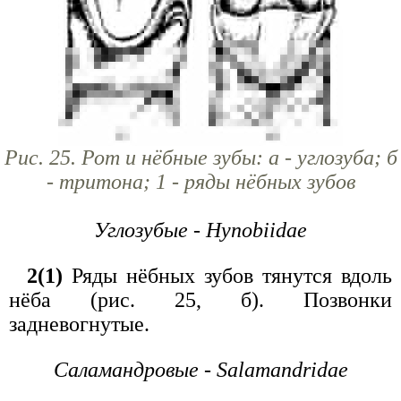
Рис. 25. Рот и нёбные зубы: а - углозуба; б
- тритона; 1 - ряды нёбных зубов
Углозубые - Hynobiidae
2(1)
Ряды нёбных зубов тянутся вдоль
нёба (рис. 25, б). Позвонки
задневогнутые.
Саламандровые - Salamandridae