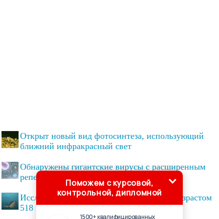
Открыт новый вид фотосинтеза, использующий
ближний инфракрасный свет
Обнаружены гигантские вирусы с расширенным
репертуаром генов для синтеза белка
Поможем с курсовой,
контрольной, дипломной
Исследована нервная система существа возрастом
518 миллионов лет
1500+ квалифицированных