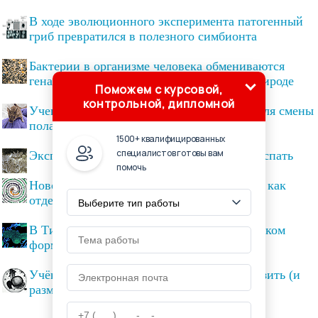
В ходе эволюционного эксперимента патогенный
гриб превратился в полезного симбионта
Бактерии в организме человека обмениваются
генами быстрее, чем это наблюдается в природе
Поможем с курсовой,
контрольной, дипломной
Ученые применили технологию CRISPR для смены
пола потомства мышей
1500+ квалифицированных
специалистов готовы вам
Эксперимент показал медузы тоже умеют спать
помочь
Новое древо жизни включит «симбиомов» как
отдельные организмы
В Тихом океане найдены дышащие мышьяком
формы жизни
Учёным впервые удалось успешно заморозить (и
разморозить) зародыш рыбы