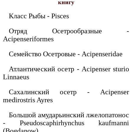
книгу
Класс Рыбы - Pisces
Отряд Осетрообразные -
Acipenseriformes
Семейство Осетровые - Acipenseridae
Атлантический осетр - Acipenser sturio
Linnaeus
Сахалинский осетр - Acipenser
medirostris Ayres
Большой амударьинский лжелопатонос
- Pseudoscaphirhynchus kaufmanni
(Bogdanow)