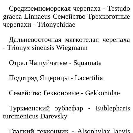
Средиземноморская черепаха - Testudo
graeca Linnaeus Семейство Трехкоготные
черепахи - Trionychidae
Дальневосточная мягкотелая черепаха
- Trionyx sinensis Wiegmann
Отряд Чашуйчатые - Squamata
Подотряд Ящерицы - Lacertilia
Семейство Гекконовые - Gekkonidae
Туркменский эублефар - Eublepharis
turcmenicus Darevsky
Гладкий геккончик - Alsophylax laevis