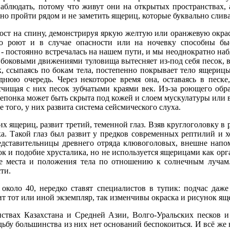
наблюдать, потому что живут они на открытых пространствах, 
жно пройти рядом и не заметить ящериц, которые буквально слив
ост на спину, демонстрируя яркую желтую или оранжевую окра
но роют и в случае опасности или на ночевку способны бы
 - постоянно встречалась на нашем пути, и мы неоднократно на
 боковыми движениями туловища вытесняет из-под себя песок, 
 ссыпаясь по бокам тела, постепенно покрывает тело ящерицы, 
днюю очередь. Через некоторое время она, оставаясь в песк
счищая с них песок зубчатыми краями век. Из-за роющего обр
ерепонка может быть скрыта под кожей и слоем мускулатуры или 
 того, у них развита система сейсмического слуха.
их ящериц, развит третий, теменной глаз. Взяв круглоголовку в 
а. Такой глаз был развит у предков современных рептилий и
редставительницы древнего отряда клювоголовых, внешне нап
к и подобие хрусталика, но не используется ящерицами как орг
е места и положения тела по отношению к солнечным лучам
ти.
 около 40, нередко ставят специалистов в тупик: подчас даж
т тот или иной экземпляр, так изменчивы окраска и рисунок ящ
твах Казахстана и Средней Азии, Волго-Уральских песков и 
удьбу большинства из них нет оснований беспокоиться. И всё же 