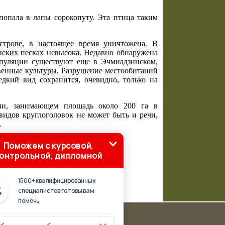
 попала в лапы сорокопуту. Эта птица таким
строве, в настоящее время уничтожена. В
нских песках невысока. Недавно обнаружена
опуляции существуют еще в Эчмиадзинском,
твенные культуры. Разрушение местообитаний
едкий вид сохранится, очевидно, только на
нии, занимающем площадь около 200 га в
 видов круглоголовок не может быть и речи,
.
Поможем с курсовой,
онтрольной, дипломной
1500+ квалифицированных
специалистов готовы вам
помочь
льна:
водных
'