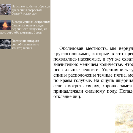
На Ямале добыты образцы
древесины возрастом
более 7 тысяч лет
В современных островных
базальтах нашли следы
первичного вещества, из
которого образовалась Земля
Океанские штормы
способны вызывать
Обследовав местность, мы верну
землетрясения
круглоголовками, которые в это вр
появлялись насекомые, и тут же схва
значительно меньшем количестве. Чтоб
нее сильные челюсти. Уцепившись зу
спины расположены темные пятна, ме
по краям голубые. На ощупь ящерица
если смотреть сверху, хорошо заме
принадлежали сильному полу. Попад
откладке яиц.