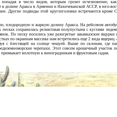
 попадая в число видов, которым грозит исчезновение, ка
т в долине Аракса в Армении и Нахичеванской АССР, в юго-вос
ане. Другие подвиды этой круглоголовки встречаются кроме 
 плодородную и жаркую долину Аракса. На рейсовом автобусе
х песках сохранилась реликтовая полупустыня с кустами эндем
нок. По песку носились уже разогретые закавказские ящурки 
стках по окраинам массива нам встретились еще 2 вида ящериц 
буя с блестящей на солнце чешуей. Выше по склонам, где па
средиземноморские черепахи. Этот совсем крошечный участок п
, примыкает вплотную к виноградникам и фруктовым садам.