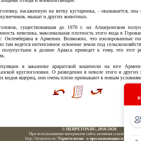
, хищные птицы и млекопитающие.
оловку, насаженную на ветку кустарника, - оказывается, она
 кузнечиков, мышат и других животных.
головок, существовавшая до 1970 г. на Апшеронском полуо
нность невелика, максимальная плотность этого вида в Горова
 г. Октемберяна в Армении. Возможно, что изолированные п
о там ведется интенсивное освоение земли под сельскохозяйс
я полупустыни в долине Аракса приведет к тому, что этот р
ик.
популяции в заказнике араратской кошенили на юге Арме
азской круглоголовки. О разведении в неволе этого и других
гих видов ящериц, они очень плохо привыкают к новым условиям
к
© HERPETON.RU, 2010-2020
При использовании материалов сайта активная ссылка обязате
http://herpeton.ru/ '
Герпетология - о пресмыкающихся и земно