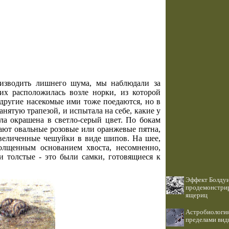
оизводить лишнего шума, мы наблюдали за
их расположилась возле норки, из которой
 другие насекомые ими тоже поедаются, но в
анятую трапезой, и испытала на себе, какие у
ла окрашена в светло-серый цвет. По бокам
ают овальные розовые или оранжевые пятна,
величенные чешуйки в виде шипов. На шее,
толщенным основанием хвоста, несомненно,
 толстые - это были самки, готовящиеся к
Эффект Болду
продемонстрир
ящериц
Астробиология
пределами вид