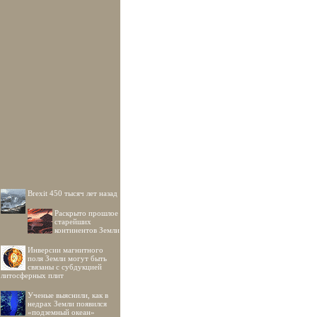
Brexit 450 тысяч лет назад
Раскрыто прошлое
старейших
континентов Земли
Инверсии магнитного
поля Земли могут быть
связаны с субдукцией
литосферных плит
Ученые выяснили, как в
недрах Земли появился
«подземный океан»