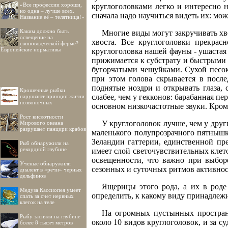
«Все профессии хороши,
круглоголовками легко и интересно 
но одна – лучше всех.
сначала надо научиться видеть их: мо
Название её – телятница!»
Каким должно быть
Многие виды могут закручивать хв
освещение на
хвоста. Все круглоголовки прекрас
свиноводческой ферме?
Европейские нормативы
круглоголовка нашей фауны - ушастая
прижимается к субстрату и быстрыми
бугорчатыми чешуйками. Сухой песок,
при этом голова скрывается в после
поднятые ноздри и открывать глаза, 
Крошечные рыбки
слабее, чем у гекконов: барабанная п
нарушают принцип жизни
позвоночных
основном низкочастотные звуки. Кроме
Рост кислотности
У круглоголовок лучше, чем у друг
Мирового океана
разрушает панцири крабов
маленького полупрозрачного пятнышк
Зеландии гаттерии, единственной п
Рыб обнаружили на
рекордной глубине
имеет слой светочувствительных клето
освещенности, что важно при выбор
Ученые обнаружили
сезонных и суточных ритмов активнос
диалект в «речи» черных
дельфинов
Ящерицы этого рода, а их в роде
Медуза Кассиопея умеет
определить, к какому виду принадлежи
спать за счет нервных
клеток на теле
На огромных пустынных пространс
Рыбу засняли на глубине
около 10 видов круглоголовок, и за с
более 8 тысяч метров