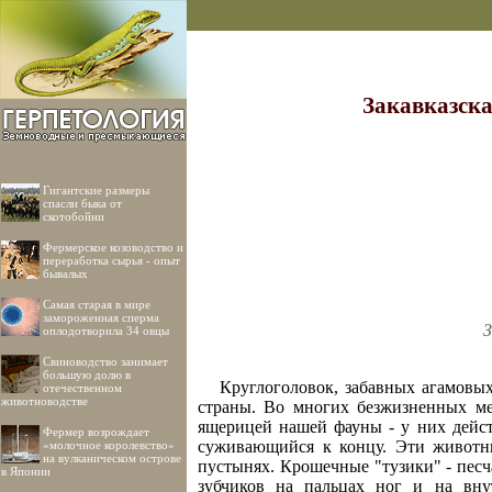
Закавказска
Гигантские размеры
спасли быка от
скотобойни
Фермерское козоводство и
переработка сырья - опыт
бывалых
Самая старая в мире
замороженная сперма
З
оплодотворила 34 овцы
Свиноводство занимает
большую долю в
Круглоголовок, забавных агамовы
отечественном
животноводстве
страны. Во многих безжизненных ме
ящерицей нашей фауны - у них дейст
Фермер возрождает
суживающийся к концу. Эти животны
«молочное королевство»
на вулканическом острове
пустынях. Крошечные "тузики" - песч
в Японии
зубчиков на пальцах ног и на вну