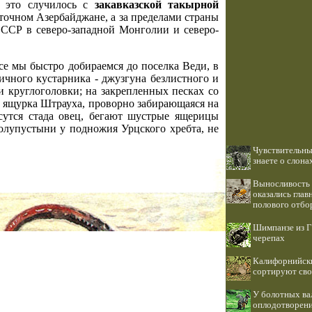
к это случилось с
закавказской такырной
точном Азербайджане, а за пределами страны
СССР в северо-западной Монголии и северо-
 мы быстро добираемся до поселка Веди, в
ичного кустарника - джузгуна безлистного и
и круглоголовки; на закрепленных песках со
- ящурка Штрауха, проворно забирающаяся на
сутся стада овец, бегают шустрые ящерицы
олупустыни у подножия Урцского хребта, не
Чувствительны
знаете о слона
Выносливость 
оказались гла
полового отбо
Шимпанзе из Г
черепах
Калифорнийски
сортируют сво
У болотных ва
оплодотворени