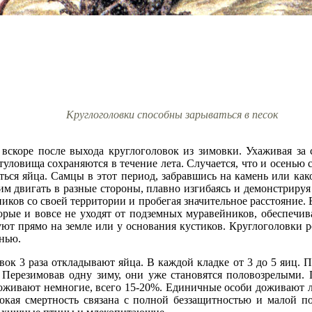
Круглоголовки способны зарываться в песок
 вскоре после выхода круглоголовок из зимовки. Ухаживая за 
 туловища сохраняются в течение лета. Случается, что и осенью
ться яйца. Самцы в этот период, забравшись на камень или к
им двигать в разные стороны, плавно изгибаясь и демонстриру
рников со своей территории и пробегая значительное расстояние.
орые и вовсе не уходят от подземных муравейников, обеспечив
ют прямо на земле или у основания кустиков. Круглоголовки 
енью.
ок 3 раза откладывают яйца. В каждой кладке от 3 до 5 яиц. П
 Перезимовав одну зиму, они уже становятся половозрелыми.
оживают немногие, всего 15-20%. Единичные особи доживают 
сокая смертность связана с полной беззащитностью и малой 