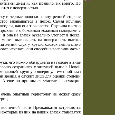
активны днем и, как правило, их много. Но
аются с поверхностью.
ску и черные полоски на внутренней стороне
стро закапываться в песок. Самая крупная
блюдали, как она зарывается. Ящерица плотно
взрыхляя его боковыми кожными складками с
и она на глазах буквально утопает в песке,
е, может высовывать на поверхность высоко
аза жизни слух у круглоголовок значительно
вовсе исчезать; они способны воспринимать в
руки, его можно обнаружить на голове в виде
 хорошо сохранился у живущей ныне в Новой
оминающей крупную ящерицу. Теменной глаз
ан зрения, а служит лишь для оценки степени
. А еще он принимает участие в регуляции
е очень опытный герпетолог не может сразу
ериц.
восточной части Предкавказья встречаются
некоторые из них на наших глазах становятся