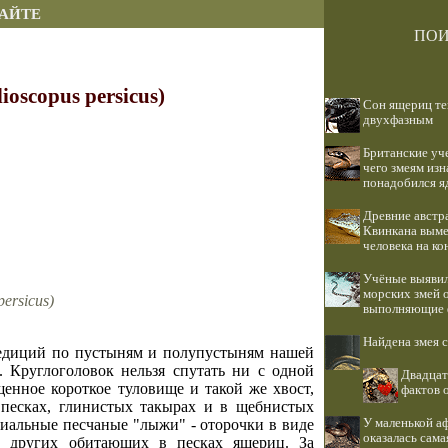
САЙТЕ
ПОИ
oscopus persicus)
Сон ящериц те
двухфазным
Британские уче
чего змеям изн
понадобился я
Древние австр
Квинкана выме
человека на ко
Учёные выявил
морских змей 
ersicus)
выполняющие 
Найдена змея 
спедиций по пустыням и полупустыням нашей
 Круглоголовок нельзя спутать ни с одной
Двадцат
енное короткое туловище и такой же хвост,
фактов 
песках, глинистых такырах и в щебнистых
У маленькой а
циальные песчаные "лыжи" - оторочки в виде
оказалась сама
у других обитающих в песках ящериц. За