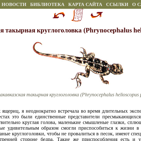
НОВОСТИ
БИБЛИОТЕКА
КАРТА САЙТА
ССЫЛКИ
О 
я такырная круглоголовка (Phrynocephalus heli
акавказская такырная круглоголовка (Phrynocephalus helioscopus p
х ящериц, я неоднократно встречала во время длительных эк
стах это были единственные представители пресмыкающихся.
вительно круглая голова, маленькие смышленые глазки, сплющ
е удивительным образом смогли приспособиться к жизни в 
аные круглоголовки, чтобы не провалиться в песок, имеют спе
тренней стороне бедра. Такие же приспособления есть и 