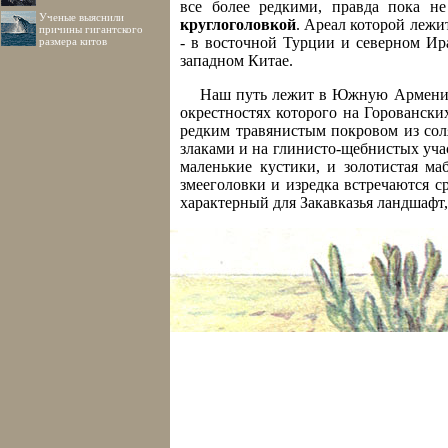
все более редкими, правда пока не
Ученые выяснили
круглоголовкой
. Ареал которой лежи
причины гигантского
- в восточной Турции и северном Ир
размера китов
западном Китае.
Наш путь лежит в Южную Армению,
окрестностях которого на Горовански
редким травянистым покровом из соля
злаками и на глинисто-щебнистых уча
маленькие кустики, и золотистая ма
змееголовки и изредка встречаются 
характерный для Закавказья ландшафт