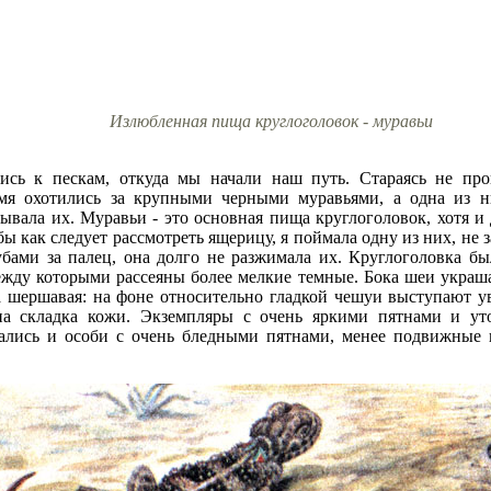
Излюбленная пища круглоголовок - муравьи
лись к пескам, откуда мы начали наш путь. Стараясь не пр
емя охотились за крупными черными муравьями, а одна из н
тывала их. Муравьи - это основная пища круглоголовок, хотя и
ы как следует рассмотреть ящерицу, я поймала одну из них, не з
бами за палец, она долго не разжимала их. Круглоголовка бы
жду которыми рассеяны более мелкие темные. Бока шеи украш
 шершавая: на фоне относительно гладкой чешуи выступают у
тна складка кожи. Экземпляры с очень яркими пятнами и у
ались и особи с очень бледными пятнами, менее подвижные и