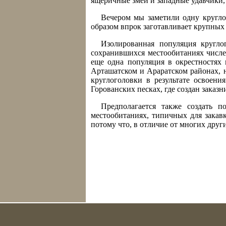
ящеричные змеи и западные удавчики
Вечером мы заметили одну круглог
образом впрок заготавливает крупных
Изолированная популяция кругло
сохранившихся местообитаниях числе
еще одна популяция в окрестностях
Арташатском и Араратском районах, н
круглоголовки в результате освоени
Горованских песках, где создан заказн
Предполагается также создать 
местообитаниях, типичных для закавк
потому что, в отличие от многих дру