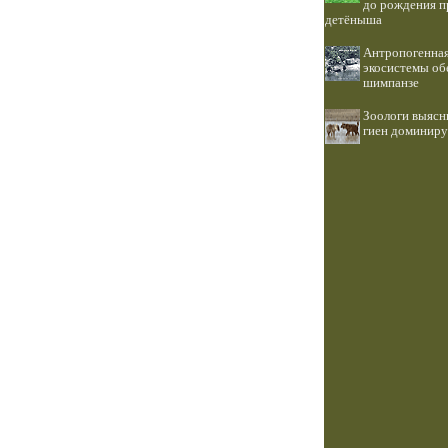
до рождения 
детёныша
Антропогенная
экосистемы об
шимпанзе
Зоологи выясн
гиен доминиру