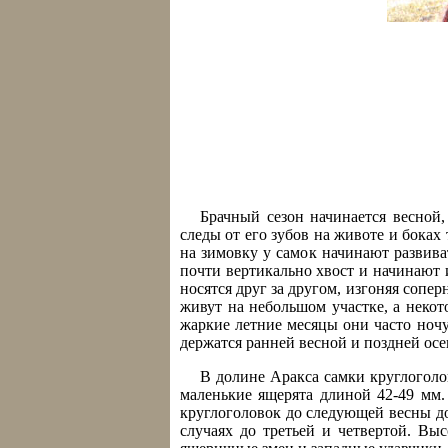
Брачный сезон начинается весной,
следы от его зубов на животе и боках
на зимовку у самок начинают развива
почти вертикально хвост и начинают 
носятся друг за другом, изгоняя сопе
живут на небольшом участке, а некот
жаркие летние месяцы они часто ночу
держатся ранней весной и поздней ос
В долине Аракса самки круглоголов
маленькие ящерята длиной 42-49 мм.
круглоголовок до следующей весны д
случаях до третьей и четвертой. Вы