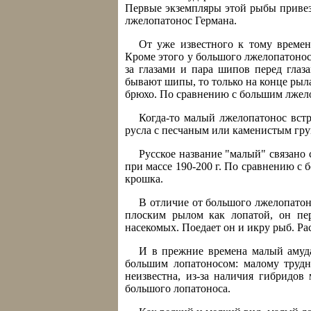
Первые экземпляры этой рыбы привез
лжелопатонос Германа.
От уже известного к тому времен
Кроме этого у большого лжелопатоноса
за глазами и пара шипов перед глаз
бывают шипы, то только на конце рыл
брюхо. По сравнению с большим лжело
Когда-то малый лжелопатонос вст
русла с песчаным или каменистым гру
Русское название "малый" связано
при массе 190-200 г. По сравнению с
крошка.
В отличие от большого лжелопато
плоским рылом как лопатой, он пе
насекомых. Поедает он и икру рыб. Р
И в прежние времена малый амуда
большим лопатоносом: малому трудн
неизвестна, из-за наличия гибридов
большого лопатоноса.