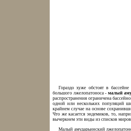
Гораздо хуже обстоят в бассейн
большого лжелопатоноса -
малый аму
распространения ограничена бассейно
одной или нескольких популяций ши
крайнем случае на основе сохранивши
Что же касается эндемиков, то, нап
вычеркнем эти виды из списков миро
Малый амударьинский лжелопатонос 