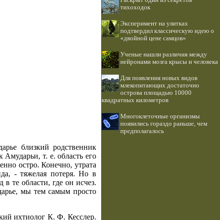
Раскрыт один из секретов
тихоходок
Эксперимент на улитках
подтвердил классическую идею о
«двойной цене самцов»
Ученые нашли различия между
нейронами мозга крысы и человека
Для появления новых видов
млекопитающих достаточно
острова площадью 10000
квадратных километров
Многоклеточные организмы
появились гораздо раньше, чем
предполагалось
дарье близкий родственник
 Амударьи, т. е. область его
енно остро. Конечно, утрата
а, - тяжелая потеря. Но в
в те области, где он исчез.
дарье, мы тем самым просто
кий ихтиолог К. Ф. Кесслер.