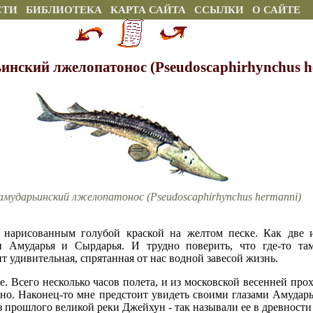
СТИ
БИБЛИОТЕКА
КАРТА САЙТА
ССЫЛКИ
О САЙТЕ
нский лжелопатонос (Pseudoscaphirhynchus h
мударьинский лжелопатонос (Pseudoscaphirhynchus hermanni)
ся нарисованным голубой краской на желтом песке. Как две
и Амударья и Сырдарья. И трудно поверить, что где-то та
 удивительная, спрятанная от нас водной завесой жизнь.
е. Всего несколько часов полета, и из московской весенней про
но. Наконец-то мне предстоит увидеть своими глазами Амударь
 прошлого великой реки Джейхун - так называли ее в древности 