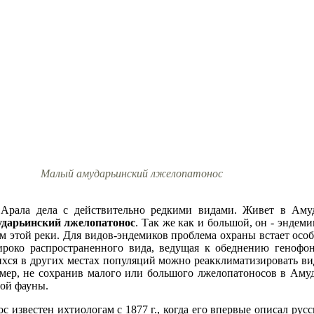
Малый амударьинский лжелопатонос
е Арала дела с действительно редкими видами. Живет в Аму
дарьинский лжелопатонос
. Так же как и большой, он - эндемик
м этой реки. Для видов-эндемиков проблема охраны встает особ
роко распространенного вида, ведущая к обеднению генофонд
хся в других местах популяций можно реакклиматизировать вид 
ример, не сохранив малого или большого лжелопатоносов в Аму
вой фауны.
известен ихтиологам с 1877 г., когда его впервые описал русс