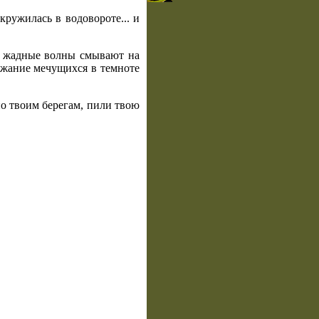
ружилась в водовороте... и
й, жадные волны смывают на
 ржание мечущихся в темноте
по твоим берегам, пили твою