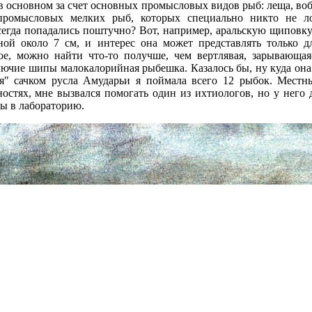
в основном за счет основных промысловых видов рыб: леща, воблы
епромысловых мелких рыб, которых специально никто не 
сегда попадались поштучно? Вот, например, аральскую щиповку
иной около 7 см, и интерес она может представлять только 
ое, можно найти что-то получше, чем вертлявая, зарывающая
лючие шипы малокалорийная рыбешка. Казалось бы, ну куда она 
я" сачком русла Амударьи я поймала всего 12 рыбок. Местн
остях, мне вызвался помогать один из ихтиологов, но у него 
ы в лабораторию.