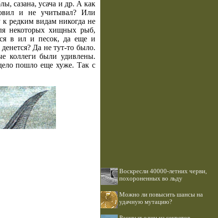
, сазана, усача и др. А как
ловил и не учитывал? Или
 к редким видам никогда не
для некоторых хищных рыб,
ся в ил и песок, да еще и
денется? Да не тут-то было.
ые коллеги были удивлены.
дело пошло еще хуже. Так с
Воскресли 40000-летних черви,
похороненных во льду
Можно ли повысить шансы на
удачную мутацию?