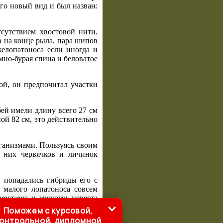
го новый вид и был назван:
сутствием хвостовой нити.
в на конце рыла, пара шипов
желопатоноса если иногда и
мно-бурая спина и беловатое
ой, он предпочитал участки
ей имели длину всего 27 см
ой 82 см, это действительно
ганизмами. Пользуясь своим
д них червячков и личинок
 попадались гибриды его с
 малого лопатоноса совсем
 местами и сроками нереста
Поможем с курсовой,
онтрольной, дипломной