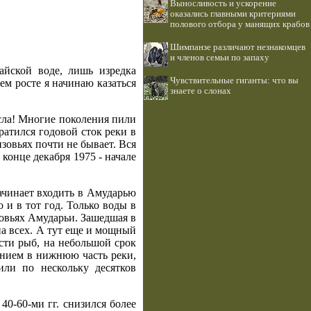
Выносливость и ускорение
оказались главными критериями
полового отбора у манящих крабов
Шимпанзе различают незнакомцев
и членов семьи по запаху
айской воде, лишь изредка
Чувствительные гиганты: что вы
ем росте я начинаю казаться
знаете о слонах
русла! Многие поколения пили
ратился годовой сток реки в
изовьях почти не бывает. Вся
 конце декабря 1975 - начале
ачинает входить в Амударью
 и в тот год. Только воды в
овьях Амударьи. Зашедшая в
 на всех. А тут еще и мощный
асти рыб, на небольшой срок
ением в нижнюю часть реки,
или по нескольку десятков
40-60-ми гг. снизился более