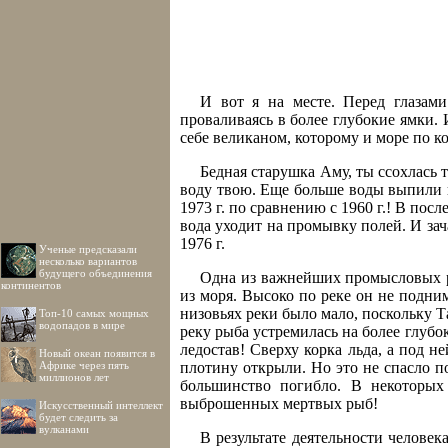
И вот я на месте. Перед глазам
проваливаясь в более глубокие ямки. 
себе великаном, которому и море по к
Бедная старушка Аму, ты ссохлась т
воду твою. Еще больше воды выпили и
1973 г. по сравнению с 1960 г.! В пос
вода уходит на промывку полей. И зача
1976 г.
Ученые предсказали
несколько вариантов
будущего объединения
Одна из важнейших промысловых ры
континентов
из моря. Высоко по реке он не подним
низовьях реки было мало, поскольку 
Топ-10 самых мощных
водопадов в мире
реку рыба устремилась на более глубок
ледостав! Сверху корка льда, а под н
Новый океан появится в
Африке через пять
плотину открыли. Но это не спасло 
миллионов лет
большинство погибло. В некоторых
выброшенных мертвых рыб!
Искусственный интеллект
будет следить за
вулканами
В результате деятельности человек