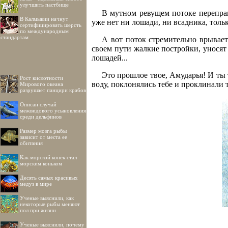
улучшить пастбище
В мутном ревущем потоке переправ
В Калмыкии начнут
уже нет ни лошади, ни всадника, тольк
сертифицировать шерсть
по международным
стандартам
А вот поток стремительно врывае
своем пути жалкие постройки, уносят
лошадей...
Это прошлое твое, Амударья! И ты 
Рост кислотности
воду, поклонялись тебе и проклинали т
Мирового океана
разрушает панцири крабов
Описан случай
межвидового усыновления
среди дельфинов
Размер мозга рыбы
зависит от места ее
обитания
Как морской конёк стал
морским коньком
Десять самых красивых
медуз в мире
Ученые выяснили, как
некоторые рыбы меняют
пол при жизни
Ученые выяснили, почему