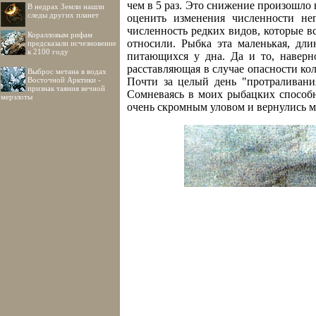
чем в 5 раз. Это снижение произошло 
В недрах Земли нашли
следы других планет
оценить изменения численности н
численность редких видов, которые в
Коралловым рифам
относили. Рыбка эта маленькая, дл
предсказали исчезновение
к 2100 году
питающихся у дна. Да и то, наверн
расставляющая в случае опасности ко
Выброс метана в водах
Восточной Арктики -
Почти за целый день "протраливани
признак таяния вечной
Сомневаясь в моих рыбацких способн
мерзлоты
очень скромным уловом и вернулись м