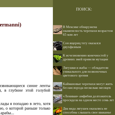
ПОИСК:
ermanni)
В Мексике обнаружена
окаменелость черепахи возрастом
65 млн лет
Сон ящериц тегу оказался
двухфазным
К исчезновению конечностей у
древних змей привели мутации
Лягушки и жабы — обладатели
уникального для позвоночных
цветового зрения
Каймановые черепахи могут жить
 извивающиеся синие ленты
без кислорода несколько месяцев
м, в глубине этой голубой
«Ленивая» амфибия долгожитель
просидела на одном месте семь лет
хлады я попадаю в лето, хотя
ю, о которой раньше только
Два вида лягушек оказались не
способны слышать свое кваканье
арабы...