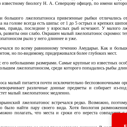
 известному биологу Н. А. Северцову офицер, по имени которо
и большого лжелопатоноса привезенные рыбки отличались от
 на голове всегда есть шипы: от 1 до 5 острых и крепких шипо
ами, правда, последние у взрослых рыб исчезают. У малого л
а, развиты они слабо. Окрашен малый лжелопатонос скромно: те
патоносом рыло у него длиннее и уже.
речался по всему равнинному течению Амударьи. Как и больш
нтом, но по-видимому, придерживался более глубоких мест.
 с его небольшими размерами. Самые крупные из известных особ
 большим лжелопатоносом, среди которого попадались рыбы длин
носа малый питается почти исключительно беспозвоночными ор
реворачивает различные донные предметы и собирает из-по
астет малый лжелопатонос медленно.
рьинский лжелопатонос встречался редко. Возможно, поэтому
о было найти пару своего вида. Хотя биология размножения
 можно полагать, что места и сроки его нереста совпадают с
к