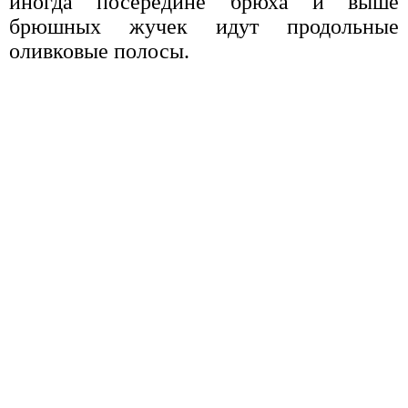
иногда посередине брюха и выше
брюшных жучек идут продольные
оливковые полосы.